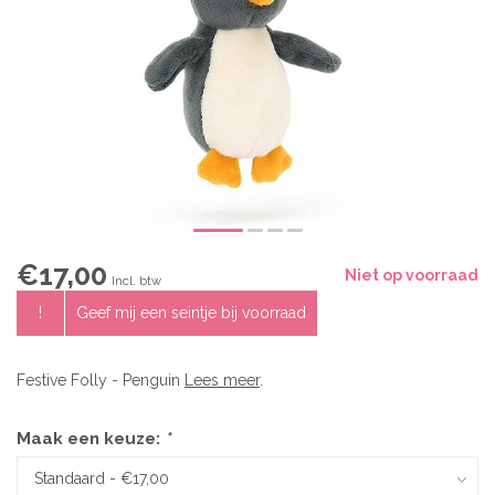
€17,00
Niet op voorraad
Incl. btw
!
Geef mij een seintje bij voorraad
Festive Folly - Penguin
Lees meer
.
Maak een keuze:
*