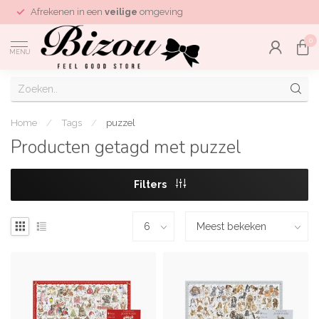
Afrekenen in een
veilige
omgeving
0
MENU
Home
/
Tags
/
puzzel
Producten getagd met puzzel
Filters