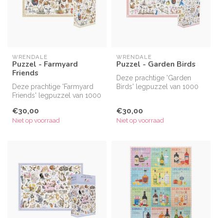
WRENDALE
WRENDALE
Puzzel - Farmyard
Puzzel - Garden Birds
Friends
Deze prachtige 'Garden
Deze prachtige 'Farmyard
Birds' legpuzzel van 1000
Friends' legpuzzel van 1000
stukjes is een geweldig
stukjes is een geweldig
geschen...
€30,00
€30,00
ges...
Niet op voorraad
Niet op voorraad