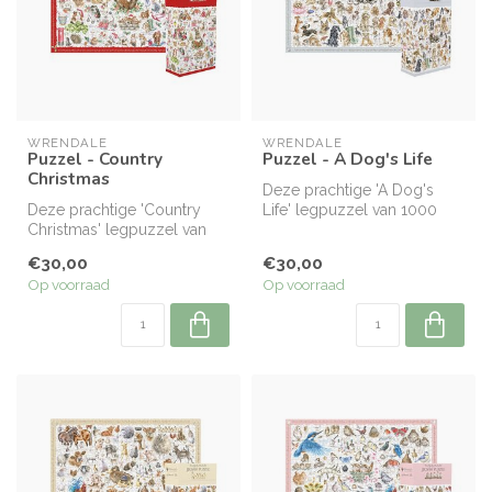
WRENDALE
WRENDALE
Puzzel - Country
Puzzel - A Dog's Life
Christmas
Deze prachtige 'A Dog's
Deze prachtige 'Country
Life' legpuzzel van 1000
Christmas' legpuzzel van
stukjes is een geweldig
1000 stukjes is een
geschen...
€30,00
€30,00
geweldig ge...
Op voorraad
Op voorraad