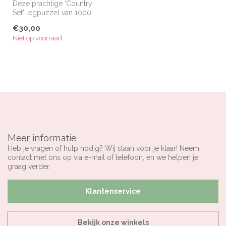
Deze prachtige 'Country
Set' legpuzzel van 1000
stukjes is een geweldig
€30,00
geschenk...
Niet op voorraad
Meer informatie
Heb je vragen of hulp nodig? Wij staan voor je klaar! Neem
contact met ons op via e-mail of telefoon, en we helpen je
graag verder.
Klantenservice
Bekijk onze winkels