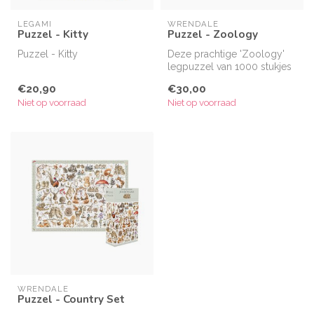
LEGAMI
WRENDALE
Puzzel - Kitty
Puzzel - Zoology
Puzzel - Kitty
Deze prachtige 'Zoology'
legpuzzel van 1000 stukjes
is een geweldig geschenk
€20,90
€30,00
voo...
Niet op voorraad
Niet op voorraad
WRENDALE
Puzzel - Country Set