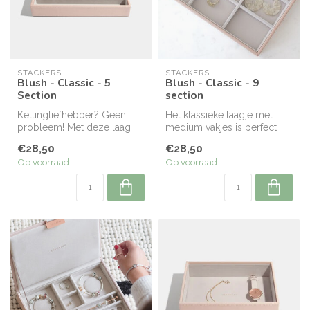
STACKERS
STACKERS
Blush - Classic - 5
Blush - Classic - 9
Section
section
Kettingliefhebber? Geen
Het klassieke laagje met
probleem! Met deze laag
medium vakjes is perfect
kan je je kettingen mooi
voor al je oorbellen, ringen
€28,50
€28,50
opberge...
e...
Op voorraad
Op voorraad