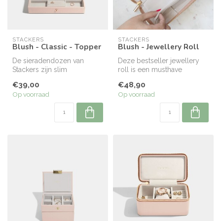
STACKERS
STACKERS
Blush - Classic - Topper
Blush - Jewellery Roll
De sieradendozen van
Deze bestseller jewellery
Stackers zijn slim
roll is een musthave
ontworpen zodat je je eigen
wanneer je graag reist, met
€39,00
€48,90
juwelenbox k...
een z...
Op voorraad
Op voorraad