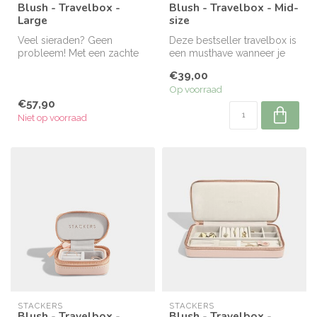
Blush - Travelbox -
Blush - Travelbox - Mid-
Large
size
Veel sieraden? Geen
Deze bestseller travelbox is
probleem! Met een zachte
een musthave wanneer je
fluwelen voering om uw
graag reist, met een zacht ...
€39,00
speciale stu...
Op voorraad
€57,90
Niet op voorraad
STACKERS
STACKERS
Blush - Travelbox -
Blush - Travelbox -