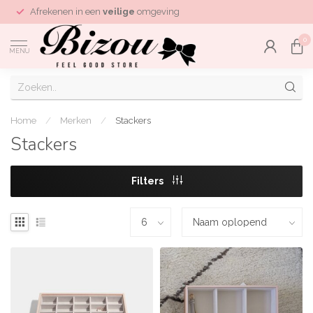
Afrekenen in een
veilige
omgeving
0
MENU
Home
/
Merken
/
Stackers
Stackers
Filters