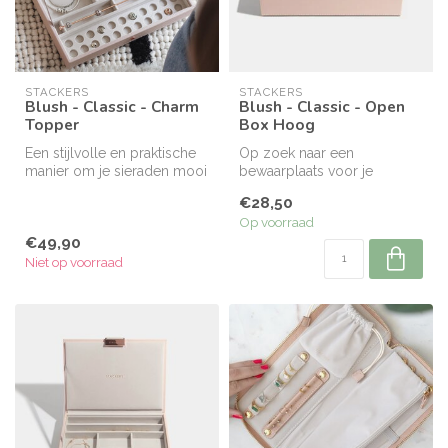
STACKERS
STACKERS
Blush - Classic - Charm
Blush - Classic - Open
Topper
Box Hoog
Een stijlvolle en praktische
Op zoek naar een
manier om je sieraden mooi
bewaarplaats voor je
te organiseren en helema...
grotere accessoires? Zoek
€28,50
niet langer! Dez...
Op voorraad
€49,90
Niet op voorraad