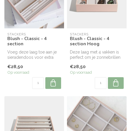
STACKERS
STACKERS
Blush - Classic - 4
Blush - Classic - 4
section
section Hoog
Voeg deze laag toe aan je
Deze laag met 4 vakken is
sieradendoos voor extra
perfect om je zonnebrillen
ruimte voor je ringen en
of grotere accessoires in o...
€28,50
€28,50
armba...
Op voorraad
Op voorraad