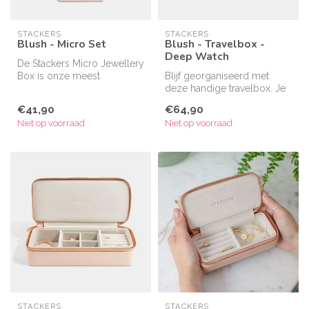
STACKERS
STACKERS
Blush - Micro Set
Blush - Travelbox -
Deep Watch
De Stackers Micro Jewellery
Box is onze meest
Blijf georganiseerd met
compacte juwelendoos,
deze handige travelbox. Je
ideaal voor ...
horloges of armbanden kan
€41,90
€64,90
je ...
Niet op voorraad
Niet op voorraad
STACKERS
STACKERS