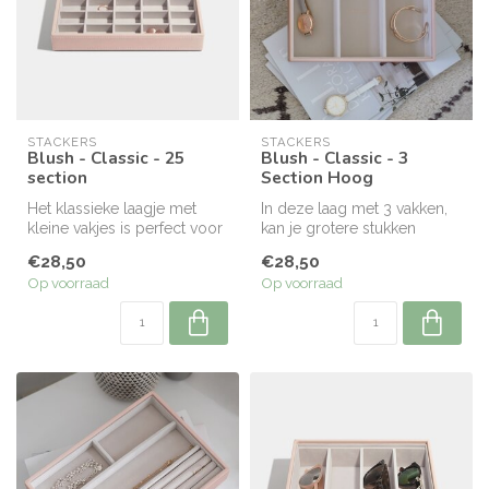
STACKERS
STACKERS
Blush - Classic - 25
Blush - Classic - 3
section
Section Hoog
Het klassieke laagje met
In deze laag met 3 vakken,
kleine vakjes is perfect voor
kan je grotere stukken
al je oorbellen, ringen e...
opbergen. Ook de aparte
€28,50
€28,50
houder...
Op voorraad
Op voorraad