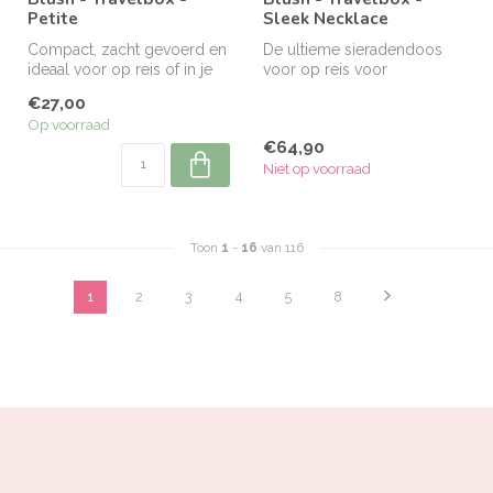
Petite
Sleek Necklace
Compact, zacht gevoerd en
De ultieme sieradendoos
ideaal voor op reis of in je
voor op reis voor
handtas.
kettingliefhebbers! Met een
€27,00
zacht fluw...
Op voorraad
€64,90
Niet op voorraad
Toon
1
-
16
van 116
1
2
3
4
5
8