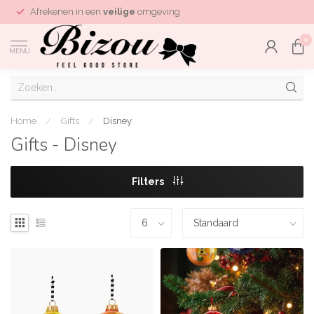
Afrekenen in een
veilige
omgeving
0
MENU
Home
/
Gifts
/
Disney
Gifts - Disney
Filters