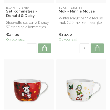
EGAN - DISNEY
EGAN - DISNEY
Set Kommetjes -
Mok - Minnie Mouse
Donald & Daisy
Winter Magic Minnie Mouse
Sfeervolle set van 2 Disney
mok (520 ml). Een heerlijke
Winter Magic kommetjes
Disney-mok voor warme
(300 ml) met Donald &
wint...
€23,90
€19,90
Daisy i...
Op voorraad
Op voorraad