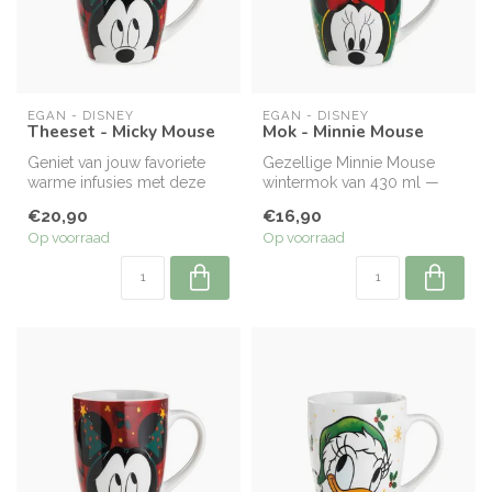
EGAN - DISNEY
EGAN - DISNEY
Theeset - Micky Mouse
Mok - Minnie Mouse
Geniet van jouw favoriete
Gezellige Minnie Mouse
warme infusies met deze
wintermok van 430 ml —
Winter Magic Mickey Mouse
perfect voor thee, koffie en
€20,90
€16,90
thee...
warme...
Op voorraad
Op voorraad