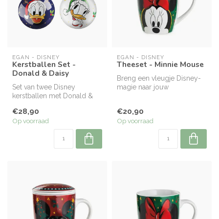
EGAN - DISNEY
EGAN - DISNEY
Kerstballen Set -
Theeset - Minnie Mouse
Donald & Daisy
Breng een vleugje Disney-
Set van twee Disney
magie naar jouw
kerstballen met Donald &
theemoment met deze
Daisy — vrolijk, kleurrijk en
Winter Magic tisani...
€28,90
€20,90
perfe...
Op voorraad
Op voorraad