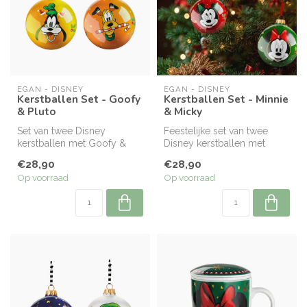
EGAN - DISNEY
EGAN - DISNEY
Kerstballen Set - Goofy
Kerstballen Set - Minnie
& Pluto
& Micky
Set van twee Disney
Feestelijke set van twee
kerstballen met Goofy &
Disney kerstballen met
Pluto — speels, warm en
Mickey & Minnie — een
€28,90
€28,90
heerlijk fee...
hartverwar...
Op voorraad
Op voorraad