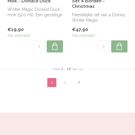
Mok - Donald Duck
Set 4 Borden -
Christmas
Winter Magic Donald Duck
mok (520 ml). Een gezellige
Feestelijke set van 4 Disney
Disney-mok om je winterse
Winter Magic
o...
dessertbordjes (Ø19).
€19,90
€47,90
Perfect voor koe...
Op voorraad
Op voorraad
Toon
1
-
16
van 25
1
2