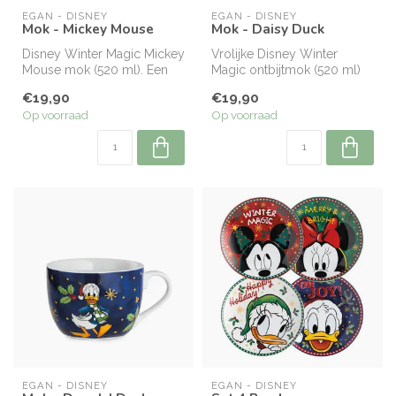
EGAN - DISNEY
EGAN - DISNEY
Mok - Mickey Mouse
Mok - Daisy Duck
Disney Winter Magic Mickey
Vrolijke Disney Winter
Mouse mok (520 ml). Een
Magic ontbijtmok (520 ml)
vrolijke, ruime mok om elke
met Daisy Duck. Perfect
€19,90
€19,90
w...
voor wa...
Op voorraad
Op voorraad
EGAN - DISNEY
EGAN - DISNEY