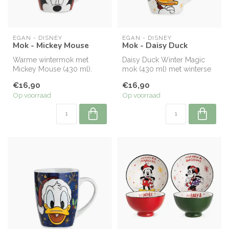
EGAN - DISNEY
EGAN - DISNEY
Mok - Mickey Mouse
Mok - Daisy Duck
Warme wintermok met
Daisy Duck Winter Magic
Mickey Mouse (430 ml).
mok (430 ml) met winterse
Perfect voor koffie, thee en
Disney-print. Perfect voor al
€16,90
€16,90
chocolad...
...
Op voorraad
Op voorraad