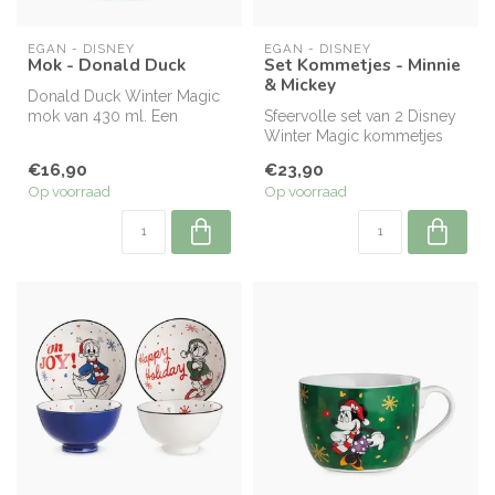
EGAN - DISNEY
EGAN - DISNEY
Mok - Donald Duck
Set Kommetjes - Minnie
& Mickey
Donald Duck Winter Magic
mok van 430 ml. Een
Sfeervolle set van 2 Disney
vrolijke Disney klassieker
Winter Magic kommetjes
voor war...
(300 ml) met Mickey &
€16,90
€23,90
Minnie ...
Op voorraad
Op voorraad