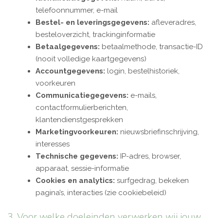
telefoonnummer, e-mail
Bestel- en leveringsgegevens:
afleveradres,
besteloverzicht, trackinginformatie
Betaalgegevens:
betaalmethode, transactie-ID
(nooit volledige kaartgegevens)
Accountgegevens:
login, bestelhistoriek,
voorkeuren
Communicatiegegevens:
e-mails,
contactformulierberichten,
klantendienstgesprekken
Marketingvoorkeuren:
nieuwsbriefinschrijving,
interesses
Technische gegevens:
IP-adres, browser,
apparaat, sessie-informatie
Cookies en analytics:
surfgedrag, bekeken
pagina’s, interacties (zie cookiebeleid)
3. Voor welke doeleinden verwerken wij jouw