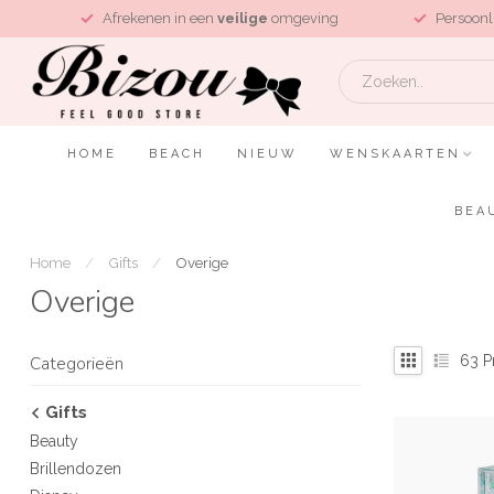
L
Afrekenen in een
veilige
omgeving
Persoonl
HOME
BEACH
NIEUW
WENSKAARTEN
BEA
Home
/
Gifts
/
Overige
Overige
63
P
Categorieën
Gifts
Beauty
Brillendozen