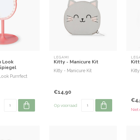
LEGAMI
LEG
u Look
Kitty - Manicure Kit
Kitt
Spiegel
Kitty - Manicure Kit
Kitt
Look Purrrfect
€14,90
€4,
Op voorraad
Niet