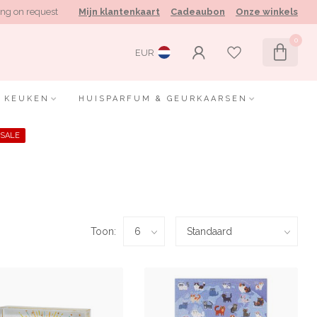
ng on request
Mijn klantenkaart
Cadeaubon
Onze winkels
0
EUR
KEUKEN
HUISPARFUM & GEURKAARSEN
SALE
Toon: