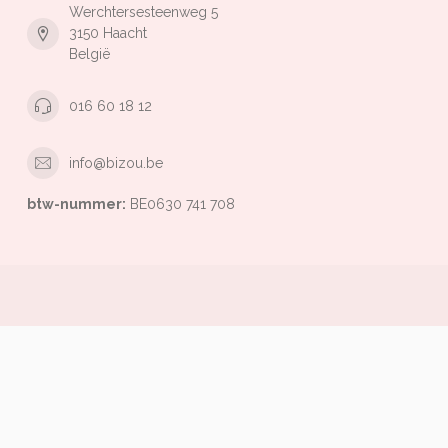
Werchtersesteenweg 5
3150 Haacht
België
016 60 18 12
info@bizou.be
btw-nummer:
BE0630 741 708