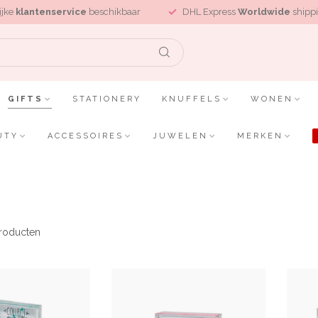
ijke
klantenservice
beschikbaar
DHL Express
Worldwide
shippi
GIFTS
STATIONERY
KNUFFELS
WONEN
UTY
ACCESSOIRES
JUWELEN
MERKEN
roducten