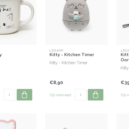
LEGAMI
LEG
y
Kitty - Kitchen Timer
Kit
Oor
Kitty - Kitchen Timer
Kitt
€8,90
€39
Op voorraad
Op v