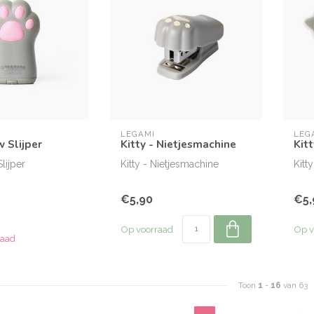
LEGAMI
LEG
w Slijper
Kitty - Nietjesmachine
Kit
Slijper
Kitty - Nietjesmachine
Kitt
€5,90
€5,
Op voorraad
Op v
raad
Toon
1
-
16
van 63