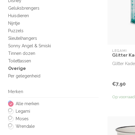
Disney
Geluksbrengers
Huisdieren
Nijntje
Puzzels
Sleutelhangers
Sonny Angel & Smiski
LEGAMI
Tinnen dozen
Glitter Ka
Toilettassen
Glitter Kade
Overige
Per gelegenheid
€7,90
Merken
Op voorraad
Alle merken
Legami
Moses
Wrendale