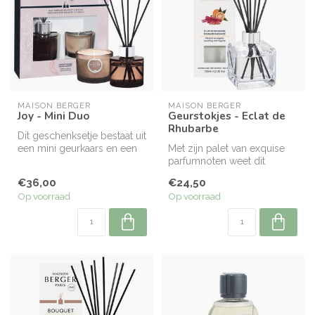
MAISON BERGER
MAISON BERGER
Joy - Mini Duo
Geurstokjes - Eclat de
Rhubarbe
Dit geschenksetje bestaat uit
een mini geurkaars en een
Met zijn palet van exquise
mini parfumverspreider.
parfumnoten weet dit
fruitige huisparfum met zijn
€36,00
€24,50
fri...
Op voorraad
Op voorraad