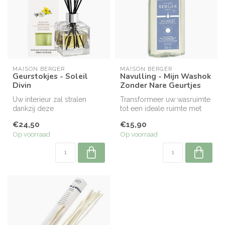
MAISON BERGER
MAISON BERGER
Geurstokjes - Soleil
Navulling - Mijn Washok
Divin
Zonder Nare Geurtjes
Uw interieur zal stralen
Transformeer uw wasruimte
dankzij deze
tot een ideale ruimte met
parfumverspreider die u
frisse, poederige
€24,50
€15,90
met zijn fleurige,...
geuraccent...
Op voorraad
Op voorraad