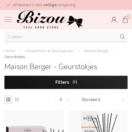
Afrekenen in een
veilige
omgeving
0
MENU
Home
/
Huisparfum & Geurkaarsen
/
Maison Berger
/
Geurstokjes
Maison Berger - Geurstokjes
Filters