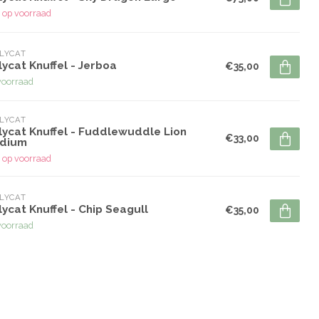
 op voorraad
LYCAT
lycat Knuffel - Jerboa
€35,00
voorraad
LYCAT
lycat Knuffel - Fuddlewuddle Lion
€33,00
dium
 op voorraad
LYCAT
lycat Knuffel - Chip Seagull
€35,00
voorraad