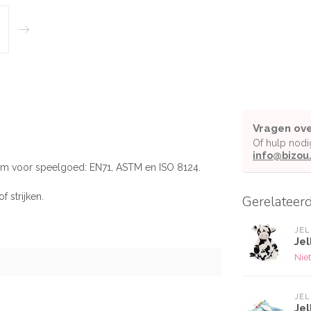
Vragen ove
Of hulp nodi
info@bizou
rm voor speelgoed: EN71, ASTM en ISO 8124.
 strijken.
Gerelateer
JEL
Jel
Niet
JEL
Jel