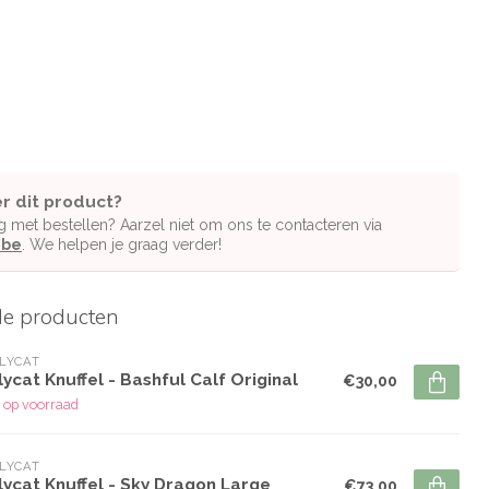
r dit product?
g met bestellen? Aarzel niet om ons te contacteren via
.be
. We helpen je graag verder!
de producten
LYCAT
lycat Knuffel - Bashful Calf Original
€30,00
 op voorraad
LYCAT
lycat Knuffel - Sky Dragon Large
€73,00