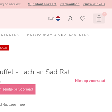
ng on request
Mijn klantenkaart
Cadeaubon
Onze winkels
0
EUR
KEUKEN
HUISPARFUM & GEURKAARSEN
SALE
nuffel - Lachlan Sad Rat
Niet op voorraad
w
 seintje bij voorraad
ad Rat
Lees meer
.