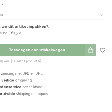
:
*
 we dit artikel inpakken?:
ing (+€1,50)
Toevoegen aan winkelwagen
lijken
Deel dit product
rzending met DPD en DHL
n
veilige
omgeving
antenservice
beschikbaar
rldwide
shipping on request