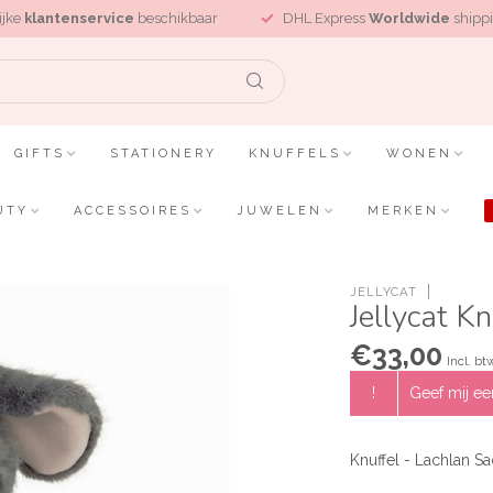
ijke
klantenservice
beschikbaar
DHL Express
Worldwide
shippi
GIFTS
STATIONERY
KNUFFELS
WONEN
UTY
ACCESSOIRES
JUWELEN
MERKEN
JELLYCAT
Jellycat K
€33,00
Incl. bt
!
Geef mij een
Knuffel - Lachlan S