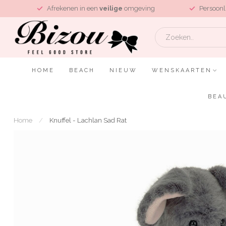
L
Afrekenen in een
veilige
omgeving
Persoonl
HOME
BEACH
NIEUW
WENSKAARTEN
BEA
Home
/
Knuffel - Lachlan Sad Rat