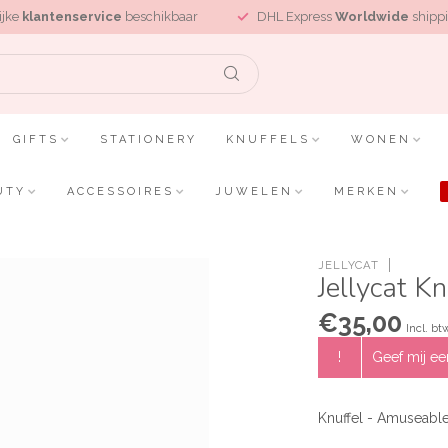
ijke
klantenservice
beschikbaar
DHL Express
Worldwide
shippi
GIFTS
STATIONERY
KNUFFELS
WONEN
UTY
ACCESSOIRES
JUWELEN
MERKEN
JELLYCAT
Jellycat K
€35,00
Incl. bt
!
Geef mij een
Knuffel - Amuseabl