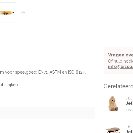
Vragen ove
Of hulp nodi
info@bizou
rm voor speelgoed: EN71, ASTM en ISO 8124.
 strijken.
Gerelateer
JEL
Jel
Op 
JEL
Jel