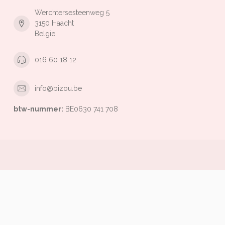
Werchtersesteenweg 5
3150 Haacht
België
016 60 18 12
info@bizou.be
btw-nummer:
BE0630 741 708