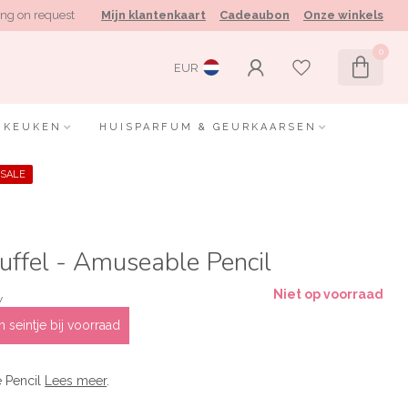
ng on request
Mijn klantenkaart
Cadeaubon
Onze winkels
0
EUR
KEUKEN
HUISPARFUM & GEURKAARSEN
SALE
nuffel - Amuseable Pencil
Niet op voorraad
w
 seintje bij voorraad
e Pencil
Lees meer
.