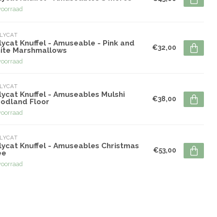
voorraad
LYCAT
lycat Knuffel - Amuseable - Pink and
€32,00
ite Marshmallows
voorraad
LYCAT
lycat Knuffel - Amuseables Mulshi
€38,00
odland Floor
voorraad
LYCAT
lycat Knuffel - Amuseables Christmas
€53,00
ee
voorraad