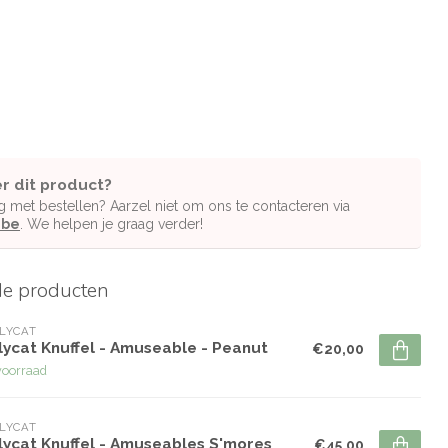
r dit product?
g met bestellen? Aarzel niet om ons te contacteren via
.be
. We helpen je graag verder!
de producten
LYCAT
lycat Knuffel - Amuseable - Peanut
€20,00
voorraad
LYCAT
lycat Knuffel - Amuseables S'mores
€45,00