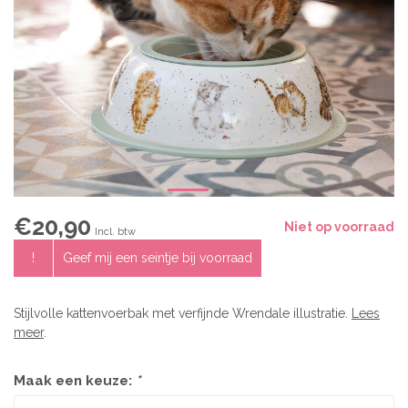
€20,90
Niet op voorraad
Incl. btw
!
Geef mij een seintje bij voorraad
Stijlvolle kattenvoerbak met verfijnde Wrendale illustratie.
Lees
meer
.
Maak een keuze:
*