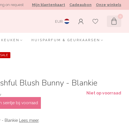
ng on request
Mijn klantenkaart
Cadeaubon
Onze winkels
0
EUR
KEUKEN
HUISPARFUM & GEURKAARSEN
SALE
ashful Blush Bunny - Blankie
Niet op voorraad
w
 seintje bij voorraad
 - Blankie
Lees meer
.