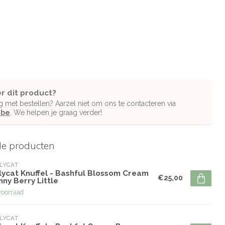
r dit product?
g met bestellen? Aarzel niet om ons te contacteren via
.be
. We helpen je graag verder!
de producten
LYCAT
lycat Knuffel - Bashful Blossom Cream
€25,00
ny Berry Little
voorraad
LYCAT