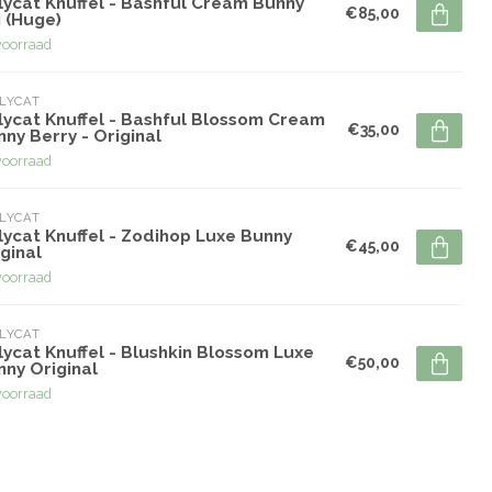
lycat Knuffel - Bashful Cream Bunny
€85,00
 (Huge)
voorraad
LYCAT
lycat Knuffel - Bashful Blossom Cream
€35,00
ny Berry - Original
voorraad
LYCAT
lycat Knuffel - Zodihop Luxe Bunny
€45,00
ginal
voorraad
LYCAT
lycat Knuffel - Blushkin Blossom Luxe
€50,00
nny Original
voorraad