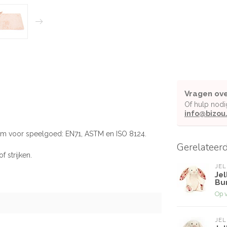
Vragen ove
Of hulp nodi
info@bizou
rm voor speelgoed: EN71, ASTM en ISO 8124.
Gerelateer
 strijken.
JEL
Jel
Bun
Op 
JEL