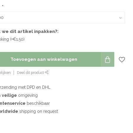
:
*
 we dit artikel inpakken?:
ing (+€1,50)
Toevoegen aan winkelwagen
lijken
Deel dit product
rzending met DPD en DHL
n
veilige
omgeving
antenservice
beschikbaar
rldwide
shipping on request