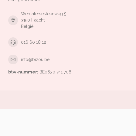
Werchtersesteenweg 5
3150 Haacht
België
016 60 18 12
info@bizou.be
btw-nummer:
BE0630 741 708