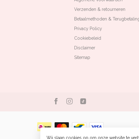
Verzenden & retourneren
Betaalmethoden & Terugbetalin
Privacy Policy
Cookiebeleid
Disclaimer
Sitemap
Wij slaan cookies op om onze website te verb
© Copyright 2026 Bizou