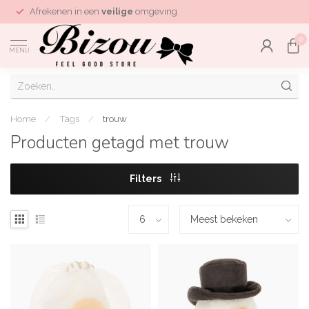
Afrekenen in een
veilige
omgeving
0
MENU
Home
/
Tags
/
trouw
Producten getagd met trouw
Filters