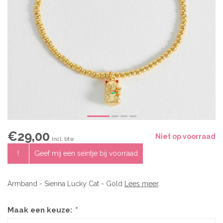
€29,00
Niet op voorraad
Incl. btw
!
Geef mij een seintje bij voorraad
Armband - Sienna Lucky Cat - Gold
Lees meer
.
Maak een keuze:
*