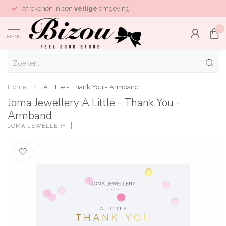
Afrekenen in een
veilige
omgeving
0
MENU
Home
/
A Little - Thank You - Armband
Joma Jewellery A Little - Thank You -
Armband
JOMA JEWELLERY