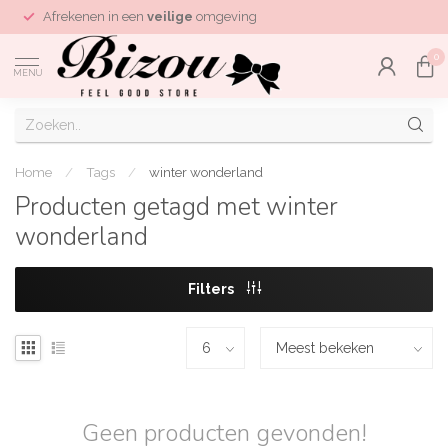
Afrekenen in een
veilige
omgeving
0
MENU
Home
/
Tags
/
winter wonderland
Producten getagd met winter
wonderland
Filters
Geen producten gevonden!