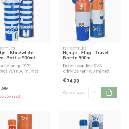
 BOTTLES
IZY BOTTLES
tje - Blue/white -
Nijntje - Flag - Travel
vel Bottle 900ml
Bottle 900ml
belwandige RVS
Dubbelwandige RVS
kfles van 900 ml met
drinkfles van 900 ml met
ieel Nijntje design.
officieel Nijntje design.
€34,99
,99
Op voorraad
 op voorraad