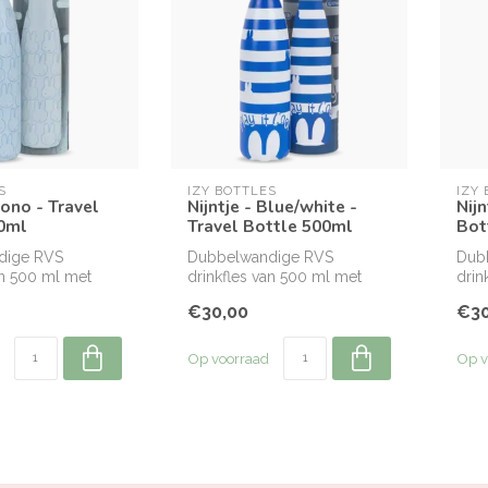
S
IZY BOTTLES
IZY
Mono - Travel
Nijntje - Blue/white -
Nijn
0ml
Travel Bottle 500ml
Bot
dige RVS
Dubbelwandige RVS
Dub
an 500 ml met
drinkfles van 500 ml met
drin
ntje design.
officieel Nijntje design.
offic
€30,00
€30
Op voorraad
Op v