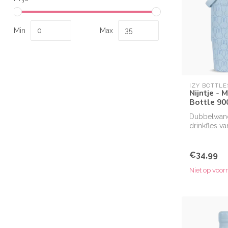
Min
Max
IZY BOTTLE
Nijntje - 
Bottle 90
Dubbelwan
drinkfles v
officieel Nij
€34,99
Niet op voor