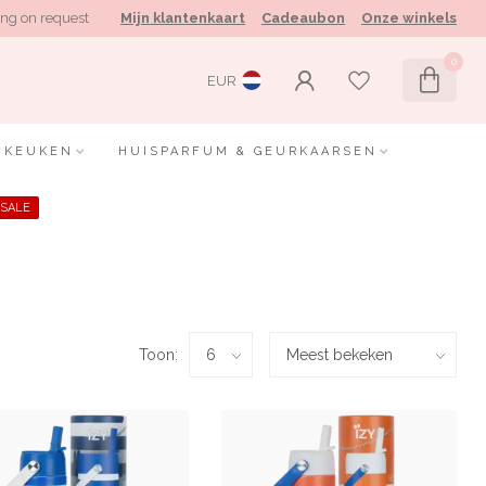
ng on request
Mijn klantenkaart
Cadeaubon
Onze winkels
0
EUR
KEUKEN
HUISPARFUM & GEURKAARSEN
SALE
Toon: