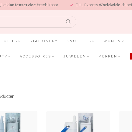
ijke
klantenservice
beschikbaar
DHL Express
Worldwide
shippi
GIFTS
STATIONERY
KNUFFELS
WONEN
UTY
ACCESSOIRES
JUWELEN
MERKEN
oducten