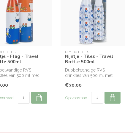
 BOTTLES
IZY BOTTLES
tje - Flag - Travel
Nijntje - Tiles - Travel
tle 500ml
Bottle 500ml
belwandige RVS
Dubbelwandige RVS
kfles van 500 ml met
drinkfles van 500 ml met
ieel Nijntje design.
officieel Nijntje design.
,00
€30,00
oorraad
Op voorraad