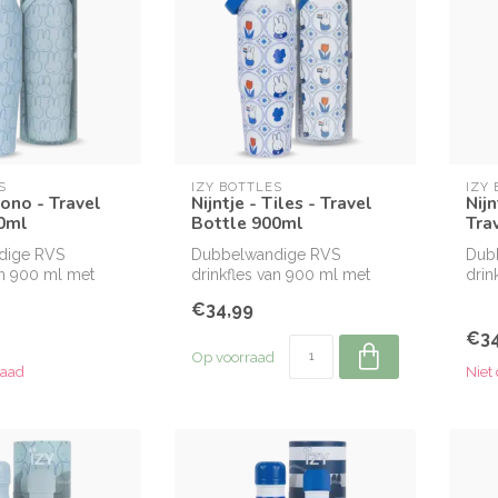
S
IZY BOTTLES
IZY
Mono - Travel
Nijntje - Tiles - Travel
Nijn
0ml
Bottle 900ml
Tra
dige RVS
Dubbelwandige RVS
Dub
an 900 ml met
drinkfles van 900 ml met
drin
ntje design.
officieel Nijntje design.
offic
€34,99
€34
Op voorraad
raad
Niet