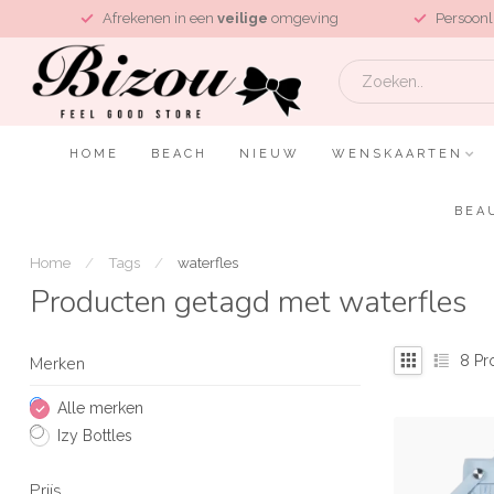
L
Afrekenen in een
veilige
omgeving
Persoonl
HOME
BEACH
NIEUW
WENSKAARTEN
BEA
Home
/
Tags
/
waterfles
Producten getagd met waterfles
8
Pr
Merken
Alle merken
Izy Bottles
Prijs