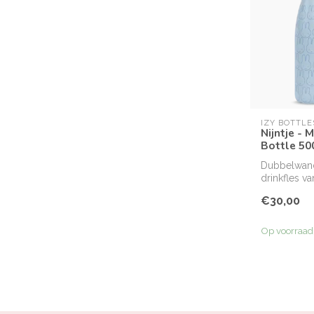
IZY BOTTLE
Nijntje - 
Bottle 50
Dubbelwan
drinkfles v
officieel Nij
€30,00
Op voorraad