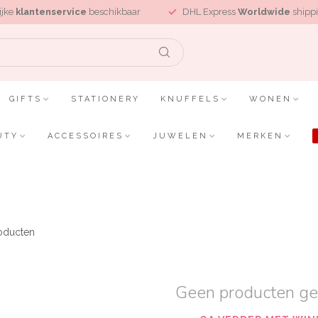
ijke
klantenservice
beschikbaar
DHL Express
Worldwide
shippi
GIFTS
STATIONERY
KNUFFELS
WONEN
UTY
ACCESSOIRES
JUWELEN
MERKEN
oducten
Geen producten g