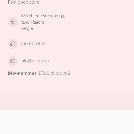
Feel good store
Werchtersesteenweg 5
3150 Haacht
België
016 60 18 12
info@bizou.be
btw-nummer:
BE0630 741 708