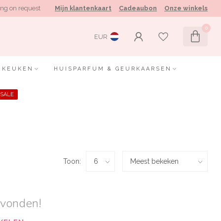
ng on request
Mijn klantenkaart
Cadeaubon
Onze winkels
0
EUR
KEUKEN
HUISPARFUM & GEURKAARSEN
SALE
Toon:
evonden!