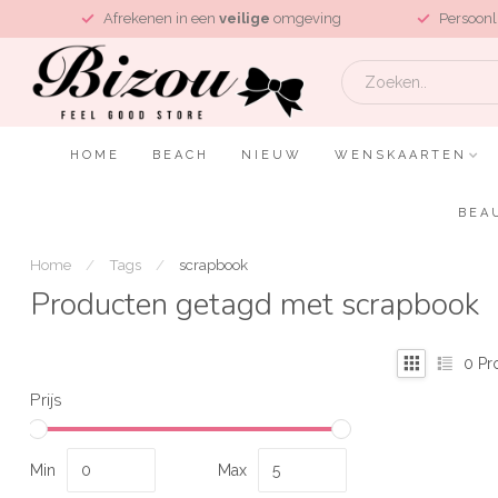
L
Afrekenen in een
veilige
omgeving
Persoonl
HOME
BEACH
NIEUW
WENSKAARTEN
BEA
Home
/
Tags
/
scrapbook
Producten getagd met scrapbook
0
Pr
Prijs
Min
Max