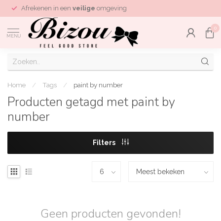
Afrekenen in een
veilige
omgeving
0
MENU
Home
/
Tags
/
paint by number
Producten getagd met paint by
number
Filters
Geen producten gevonden!