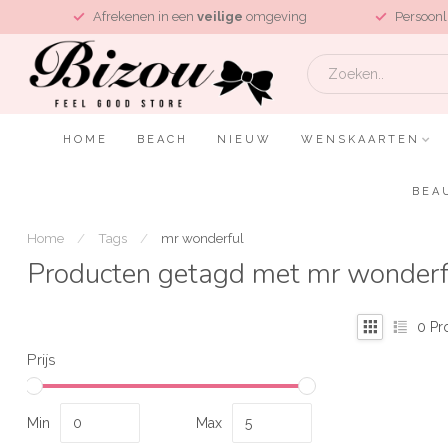
L
Afrekenen in een
veilige
omgeving
Persoonl
HOME
BEACH
NIEUW
WENSKAARTEN
BEA
Home
/
Tags
/
mr wonderful
Producten getagd met mr wonderf
0
Pr
Prijs
Min
Max