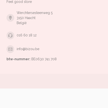
Feel good store
Werchtersesteenweg 5
3150 Haacht
België
016 60 18 12
info@bizou.be
btw-nummer:
BE0630 741 708