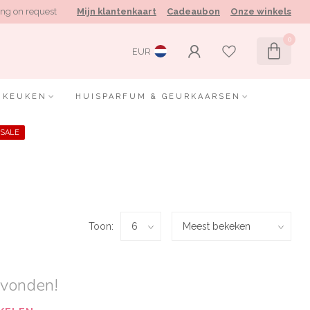
ng on request
Mijn klantenkaart
Cadeaubon
Onze winkels
0
EUR
KEUKEN
HUISPARFUM & GEURKAARSEN
SALE
Toon:
evonden!