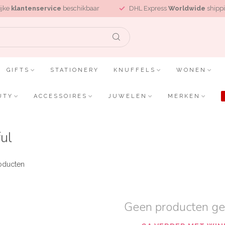
ijke
klantenservice
beschikbaar
DHL Express
Worldwide
shippi
GIFTS
STATIONERY
KNUFFELS
WONEN
UTY
ACCESSOIRES
JUWELEN
MERKEN
ul
oducten
Geen producten g