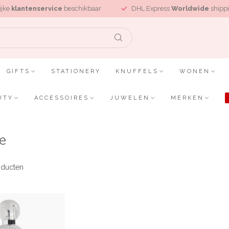
ijke
klantenservice
beschikbaar
DHL Express
Worldwide
shippi
GIFTS
STATIONERY
KNUFFELS
WONEN
UTY
ACCESSOIRES
JUWELEN
MERKEN
e
ducten