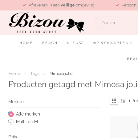
L
Afrekenen in een
veilige
omgeving
Persoonl
HOME
BEACH
NIEUW
WENSKAARTEN
BEA
Home
/
Tags
/
Mimosa jolie
Producten getagd met Mimosa joli
1
Pro
Merken
Alle merken
Mathilde M
Prijs