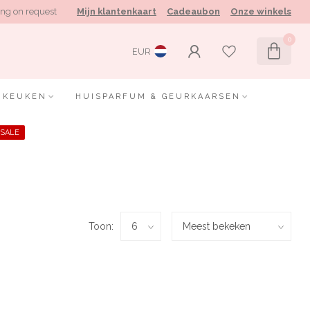
ng on request
Mijn klantenkaart
Cadeaubon
Onze winkels
0
EUR
KEUKEN
HUISPARFUM & GEURKAARSEN
SALE
Toon: