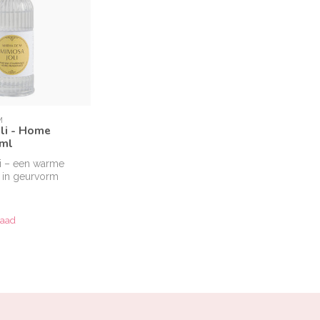
M
li - Home
0ml
i – een warme
 in geurvorm
raad