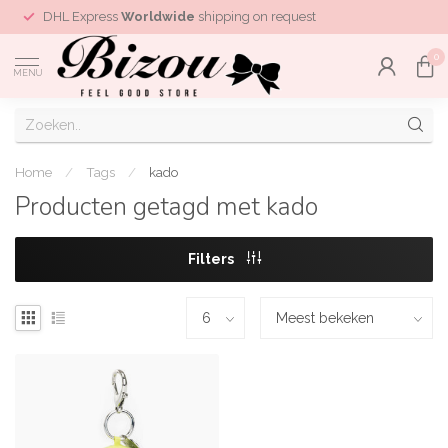
DHL Express
Worldwide
shipping on request
0
MENU
Home
/
Tags
/
kado
Producten getagd met kado
Filters