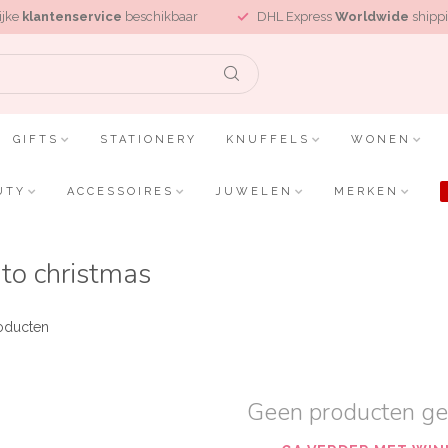
ijke
klantenservice
beschikbaar
DHL Express
Worldwide
shippi
GIFTS
STATIONERY
KNUFFELS
WONEN
UTY
ACCESSOIRES
JUWELEN
MERKEN
to christmas
oducten
Geen producten g