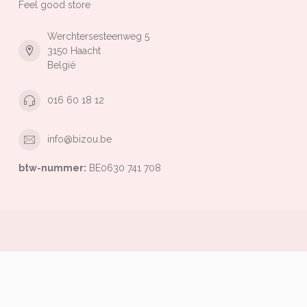
Feel good store
Werchtersesteenweg 5
3150 Haacht
België
016 60 18 12
info@bizou.be
btw-nummer:
BE0630 741 708