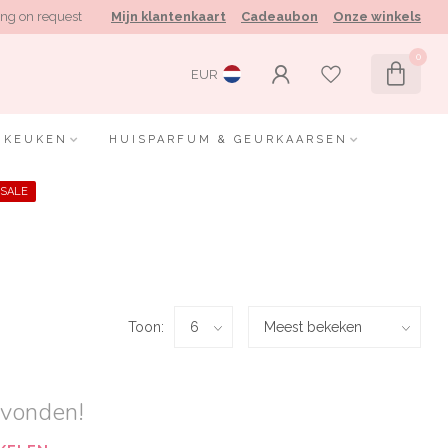
ng on request
Mijn klantenkaart
Cadeaubon
Onze winkels
0
EUR
KEUKEN
HUISPARFUM & GEURKAARSEN
SALE
Toon:
evonden!