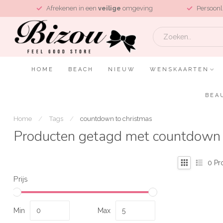
L
Afrekenen in een
veilige
omgeving
Persoonl
HOME
BEACH
NIEUW
WENSKAARTEN
BEA
Home
/
Tags
/
countdown to christmas
Producten getagd met countdown 
0
Pr
Prijs
Min
Max