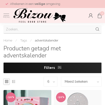
Afrekenen in een
veilige
omgeving
0
MENU
Home
/
Tags
/
adventskalender
Producten getagd met
adventskalender
Filters
-50%
-50%