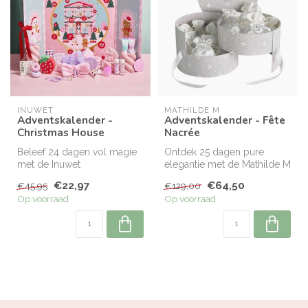
INUWET
MATHILDE M
Adventskalender -
Adventskalender - Fête
Christmas House
Nacrée
Beleef 24 dagen vol magie
Ontdek 25 dagen pure
met de Inuwet
elegantie met de Mathilde M
Adventskalender. Ontdek
Fête Nacrée
€22,97
€64,50
€45,95
€129,00
elke dag een nie...
Adventskalender.
Op voorraad
Op voorraad
E...