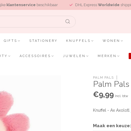
ijke
klantenservice
beschikbaar
DHL Express
Worldwide
shippi
GIFTS
STATIONERY
KNUFFELS
WONEN
UTY
ACCESSOIRES
JUWELEN
MERKEN
PALM PALS
Palm Pals 
€9,99
Incl. btw
Knuffel - Ax Axolotl
Maak een keuze