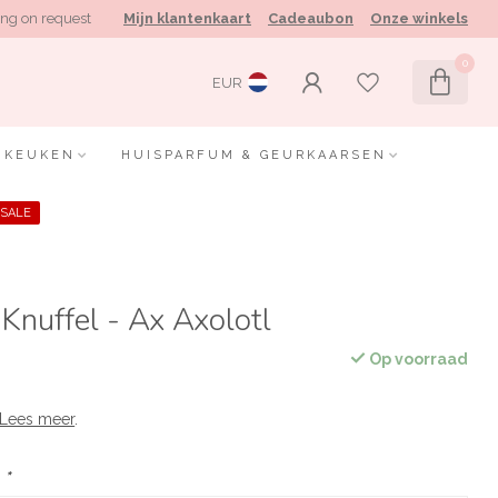
ng on request
Mijn klantenkaart
Cadeaubon
Onze winkels
0
EUR
KEUKEN
HUISPARFUM & GEURKAARSEN
SALE
Knuffel - Ax Axolotl
Op voorraad
Lees meer
.
:
*