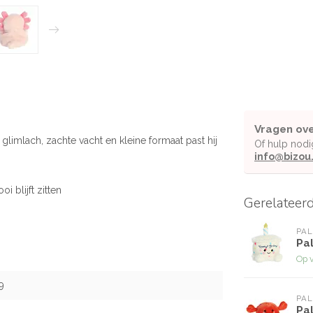
Vragen ove
 glimlach, zachte vacht en kleine formaat past hij
Of hulp nodi
info@bizou
 blijft zitten
Gerelateer
PAL
Pa
Op 
9
PAL
Pal