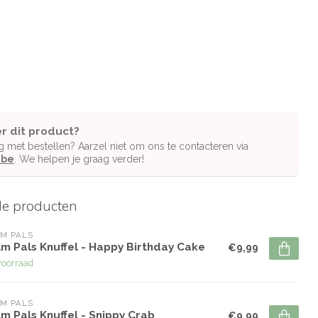
r dit product?
g met bestellen? Aarzel niet om ons te contacteren via
.be
. We helpen je graag verder!
de producten
M PALS
lm Pals Knuffel - Happy Birthday Cake
€9,99
voorraad
M PALS
m Pals Knuffel - Snippy Crab
€9,99