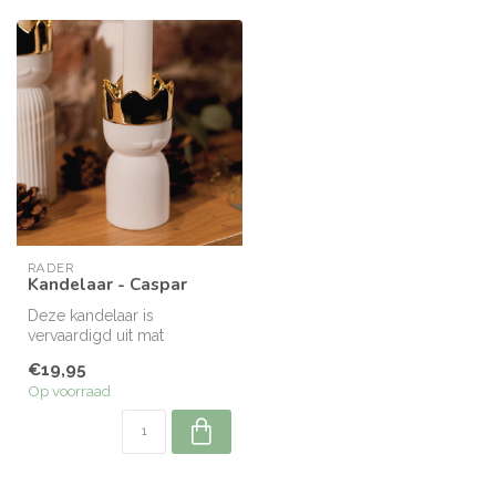
RÄDER
Kandelaar - Caspar
Deze kandelaar is
vervaardigd uit mat
porselein met een
€19,95
glanzende goudkleurige a...
Op voorraad