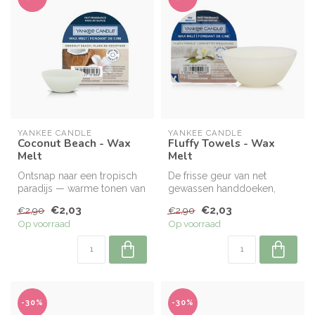
YANKEE CANDLE
YANKEE CANDLE
Coconut Beach - Wax
Fluffy Towels - Wax
Melt
Melt
Ontsnap naar een tropisch
De frisse geur van net
paradijs — warme tonen van
gewassen handdoeken,
kokosnoot vermengd met
warm uit de droger.
€2,03
€2,03
€2,90
€2,90
de h...
Op voorraad
Op voorraad
-30%
-30%