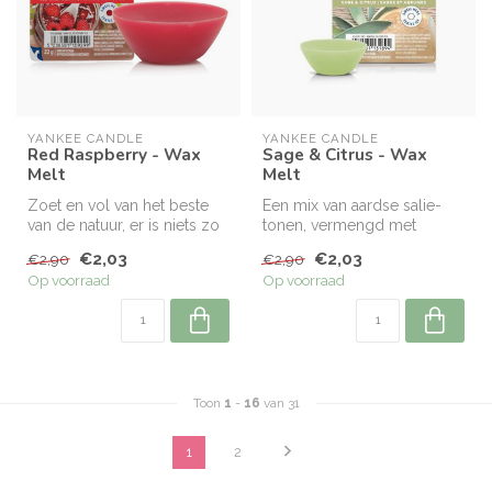
YANKEE CANDLE
YANKEE CANDLE
Red Raspberry - Wax
Sage & Citrus - Wax
Melt
Melt
Zoet en vol van het beste
Een mix van aardse salie-
van de natuur, er is niets zo
tonen, vermengd met
lekker dan verse framboz...
luxueuze akkoorden van
€2,03
€2,03
€2,90
€2,90
citroen-limo...
Op voorraad
Op voorraad
Toon
1
-
16
van 31
1
2