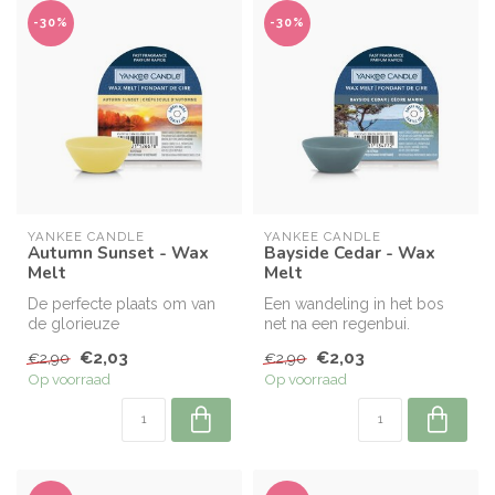
-30%
-30%
YANKEE CANDLE
YANKEE CANDLE
Autumn Sunset - Wax
Bayside Cedar - Wax
Melt
Melt
De perfecte plaats om van
Een wandeling in het bos
de glorieuze
net na een regenbui.
zonsondergang in de herfst
Verfrissende tonen van
€2,03
€2,03
€2,90
€2,90
te genieten - ...
pompelmoes,...
Op voorraad
Op voorraad