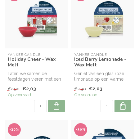
YANKEE CANDLE
YANKEE CANDLE
Holiday Cheer - Wax
Iced Berry Lemonade -
Melt
Wax Melt
Laten we samen de
Geniet van een glas roze
feestdagen vieren met een
limonade op een warme
glas bramenwijn en een
zomerdag. Tonen van
€2,03
€2,03
€2,90
€2,90
geurige mix v...
citroensuiker...
Op voorraad
Op voorraad
-30%
-30%