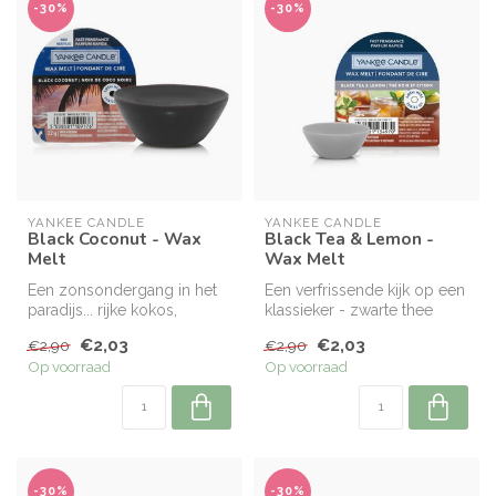
-30%
-30%
YANKEE CANDLE
YANKEE CANDLE
Black Coconut - Wax
Black Tea & Lemon -
Melt
Wax Melt
Een zonsondergang in het
Een verfrissende kijk op een
paradijs... rijke kokos,
klassieker - zwarte thee
cederhout en
gezoet met de geur van
€2,03
€2,03
€2,90
€2,90
eilandbloesems be...
van...
Op voorraad
Op voorraad
-30%
-30%