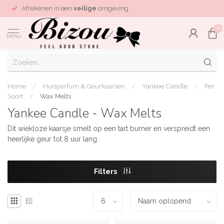
Afrekenen in een
veilige
omgeving
0
MENU
Home
/
Huisparfum & Geurkaarsen
/
Yankee Candle
/
Per
Soort
/
Wax Melts
Yankee Candle - Wax Melts
Dit wiekloze kaarsje smelt op een tart burner en verspreidt een
heerlijke geur tot 8 uur lang.
Filters