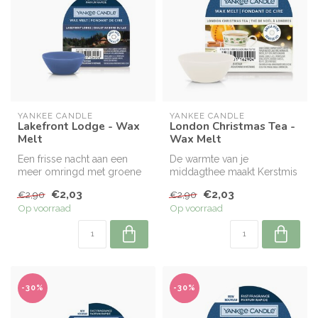
YANKEE CANDLE
YANKEE CANDLE
Lakefront Lodge - Wax
London Christmas Tea -
Melt
Wax Melt
Een frisse nacht aan een
De warmte van je
meer omringd met groene
middagthee maakt Kerstmis
bomen en de reflectie van
in Londen nóg perfecter,
€2,03
€2,03
€2,90
€2,90
de ma...
met heerlijk...
Op voorraad
Op voorraad
-30%
-30%