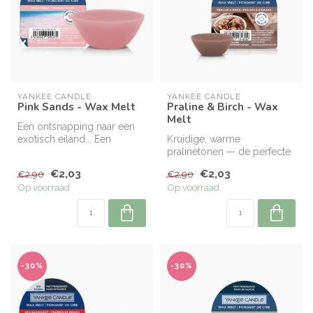
YANKEE CANDLE
YANKEE CANDLE
Pink Sands - Wax Melt
Praline & Birch - Wax
Melt
Een ontsnapping naar een
exotisch eiland... Een
Kruidige, warme
prachtige mix van lichte
pralinétonen — de perfecte
citrus,...
traktatie bij een warm
€2,03
€2,03
€2,90
€2,90
houtvuur.
Op voorraad
Op voorraad
-30%
-30%