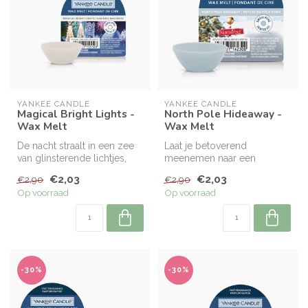
YANKEE CANDLE
YANKEE CANDLE
Magical Bright Lights -
North Pole Hideaway -
Wax Melt
Wax Melt
De nacht straalt in een zee
Laat je betoverend
van glinsterende lichtjes,
meenemen naar een
terwijl de heerlijke arom...
fonkelend
€2,03
€2,03
€2,90
€2,90
winterwonderland op de
Op voorraad
Op voorraad
Noordpool,...
-30%
-30%