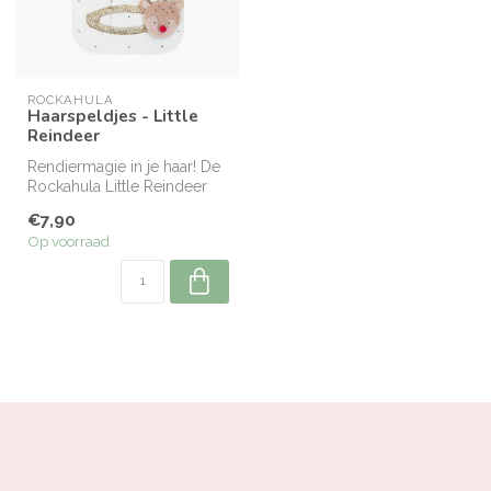
ROCKAHULA
Haarspeldjes - Little
Reindeer
Rendiermagie in je haar! De
Rockahula Little Reindeer
Clips voegen een vleugje
€7,90
g...
Op voorraad