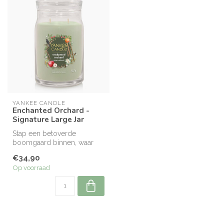
YANKEE CANDLE
Enchanted Orchard -
Signature Large Jar
Stap een betoverde
boomgaard binnen, waar
mysterie en magie in de
€34,90
lucht hangen.
Op voorraad