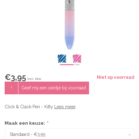
€3,95
Niet op voorraad
Incl. btw
!
Geef mij een seintje bij voorraad
Click & Clack Pen - Kitty
Lees meer
.
Maak een keuze:
*