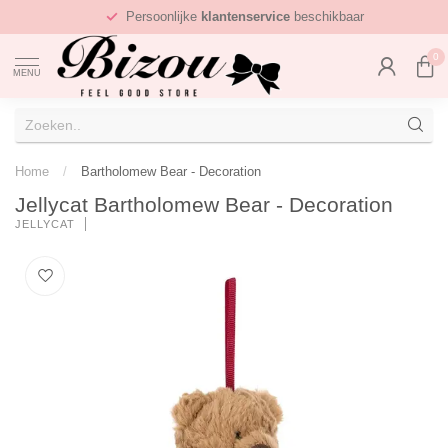
Persoonlijke
klantenservice
beschikbaar
0
MENU
Home
/
Bartholomew Bear - Decoration
Jellycat Bartholomew Bear - Decoration
JELLYCAT