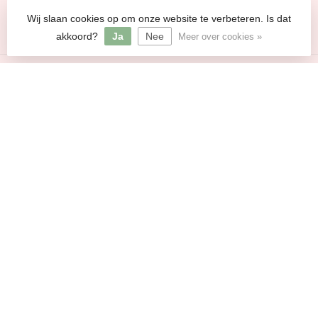
Wij slaan cookies op om onze website te verbeteren. Is dat
btw-nummer:
BE0630 741 708
akkoord?
Ja
Nee
Meer over cookies »
Informatie
Mijn account
€