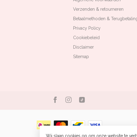
Verzenden & retourneren
Betaalmethoden & Terugbetalin
Privacy Policy
Cookiebeleid
Disclaimer
Sitemap
Wij slaan cookies op om onze website te verb
© Copyright 2026 Bizou