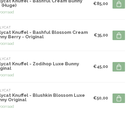
lycat Knuffel - Bashful Cream Bunny
€85,00
 (Huge)
voorraad
LYCAT
lycat Knuffel - Bashful Blossom Cream
€35,00
ny Berry - Original
voorraad
LYCAT
lycat Knuffel - Zodihop Luxe Bunny
€45,00
ginal
voorraad
LYCAT
lycat Knuffel - Blushkin Blossom Luxe
€50,00
nny Original
voorraad