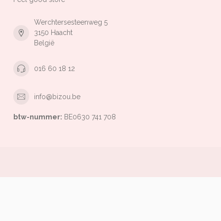
Werchtersesteenweg 5
3150 Haacht
België
016 60 18 12
info@bizou.be
btw-nummer:
BE0630 741 708