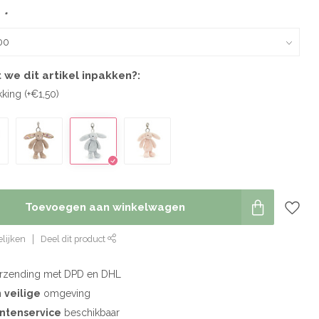
:
*
 we dit artikel inpakken?:
ing (+€1,50)
Toevoegen aan winkelwagen
lijken
Deel dit product
rzending met DPD en DHL
n
veilige
omgeving
antenservice
beschikbaar