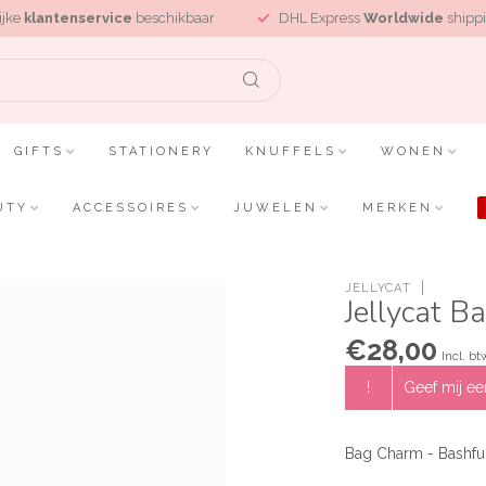
ijke
klantenservice
beschikbaar
DHL Express
Worldwide
shippi
GIFTS
STATIONERY
KNUFFELS
WONEN
UTY
ACCESSOIRES
JUWELEN
MERKEN
JELLYCAT
Jellycat B
€28,00
Incl. bt
!
Geef mij een
Bag Charm - Bashfu