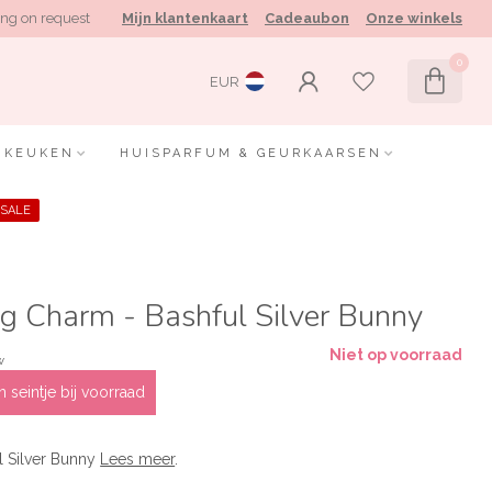
ng on request
Mijn klantenkaart
Cadeaubon
Onze winkels
0
EUR
KEUKEN
HUISPARFUM & GEURKAARSEN
SALE
ag Charm - Bashful Silver Bunny
Niet op voorraad
w
 seintje bij voorraad
l Silver Bunny
Lees meer
.