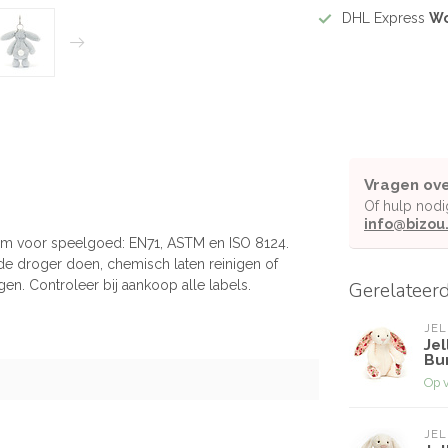
DHL Express
Wo
Vragen ove
Of hulp nodi
info@bizou
rm voor speelgoed: EN71, ASTM en ISO 8124.
 de droger doen, chemisch laten reinigen of
en. Controleer bij aankoop alle labels.
Gerelateer
JEL
Jel
Bun
Op 
JEL