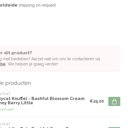
rldwide
shipping on request
r dit product?
g met bestellen? Aarzel niet om ons te contacteren via
.be
. We helpen je graag verder!
de producten
LYCAT
lycat Knuffel - Bashful Blossom Cream
€25,00
ny Berry Little
voorraad
LYCAT