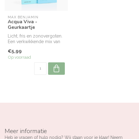
MAX BENJAMIN
Acqua Viva -
Geurkaartje
Licht, fris en zonovergoten.
Een verkwikkende mix van
citroen, bergamot en
€5,99
medit...
Op voorraad
Meer informatie
Heb je vragen of hulp nodig? Wij staan voor je klaar! Neem