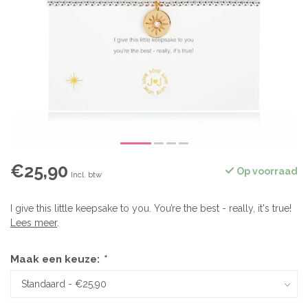
€25,90
Op voorraad
Incl. btw
I give this little keepsake to you. You’re the best - really, it's true!
Lees meer
.
Maak een keuze:
*