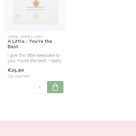
JOMA JEWELLERY
A Little - You're the
Best
I give this little keepsake to
you. You’re the best - really,
it's true!
€25,90
Op voorraad