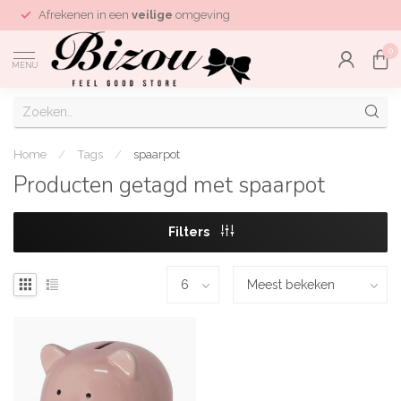
Afrekenen in een
veilige
omgeving
0
MENU
Home
/
Tags
/
spaarpot
Producten getagd met spaarpot
Filters