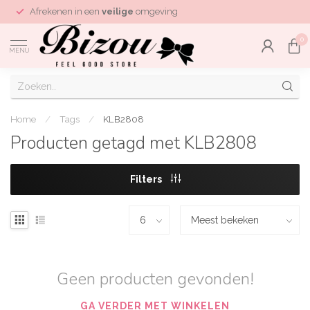
Afrekenen in een
veilige
omgeving
0
MENU
Home
/
Tags
/
KLB2808
Producten getagd met KLB2808
Filters
Geen producten gevonden!
GA VERDER MET WINKELEN