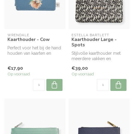
WRENDALE
ESTELLA BARTLETT
Kaarthouder - Cow
Kaarthouder Large -
Spots
Perfect voor het bij de hand
houden van kaarten en
Stijlvolle kaarthouder met
kleingeld, deze leuke
meerdere vakken en
Wrendal...
ritsvakje voor kleingeld.
€17,90
€39,00
Compact,...
Op voorraad
Op voorraad