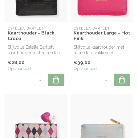
ESTELLA BARTLETT
ESTELLA BARTLETT
Kaarthouder - Black
Kaarthouder Large - Hot
Croco
Pink
Stijlvolle Estella Bartlett
Stijlvolle kaarthouder met
kaarthouder met meerdere
meerdere vakken en
vakjes en ritsvak. Compact,...
ritsvakje voor kleingeld.
€28,00
€39,00
Compact,...
Op voorraad
Op voorraad