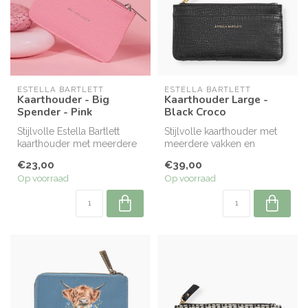
ESTELLA BARTLETT
ESTELLA BARTLETT
Kaarthouder - Big
Kaarthouder Large -
Spender - Pink
Black Croco
Stijlvolle Estella Bartlett
Stijlvolle kaarthouder met
kaarthouder met meerdere
meerdere vakken en
vakjes en ritsvak. Compact,...
ritsvakje voor kleingeld.
€23,00
€39,00
Compact,...
Op voorraad
Op voorraad