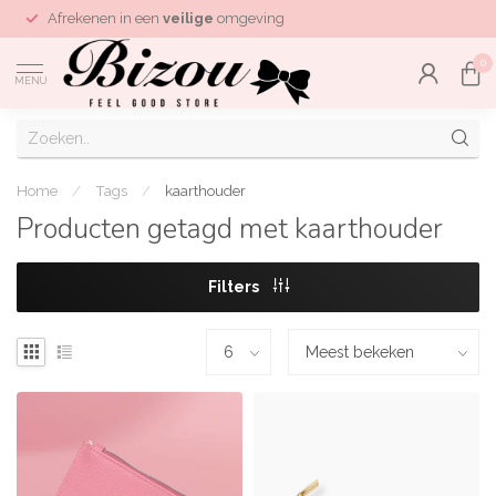
Afrekenen in een
veilige
omgeving
0
MENU
Home
/
Tags
/
kaarthouder
Producten getagd met kaarthouder
Filters