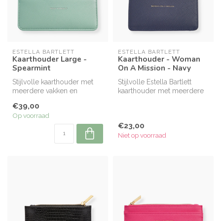
ESTELLA BARTLETT
ESTELLA BARTLETT
Kaarthouder Large -
Kaarthouder - Woman
Spearmint
On A Mission - Navy
Stijlvolle kaarthouder met
Stijlvolle Estella Bartlett
meerdere vakken en
kaarthouder met meerdere
ritsvakje voor kleingeld.
vakjes en ritsvak. Compact,...
€39,00
Compact,...
Op voorraad
€23,00
Niet op voorraad