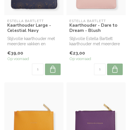
ESTELLA BARTLETT
ESTELLA BARTLETT
Kaarthouder Large -
Kaarthouder - Dare to
Celestial Navy
Dream - Blush
Stijlvolle kaarthouder met
Stijlvolle Estella Bartlett
meerdere vakken en
kaarthouder met meerdere
ritsvakje voor kleingeld.
vakjes en ritsvak. Compact,...
€39,00
€23,00
Compact,...
Op voorraad
Op voorraad