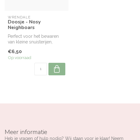
WRENDALE
Doosje - Nosy
Neighboars
Perfect voor het bewaren
van kleine snuisterijen,
juweeltjes, medicatie of iets
€6,50
...
Op voorraad
Meer informatie
Heb je vragen of hulp nodig? Wij staan voor je klaar! Neem