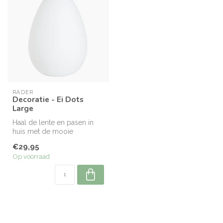
RÄDER
Decoratie - Ei Dots
Large
Haal de lente en pasen in
huis met de mooie
gelimiteerde paascollecte
€29,95
van Räder.
Op voorraad