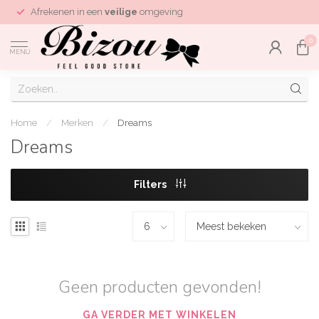
Afrekenen in een
veilige
omgeving
0
MENU
Home
/
Merken
/
Dreams
Dreams
Filters
Geen producten gevonden!
GA VERDER MET WINKELEN