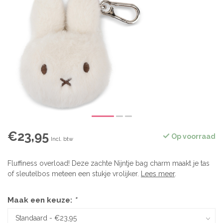
€23,95
Op voorraad
Incl. btw
Fluffiness overload! Deze zachte Nijntje bag charm maakt je tas
of sleutelbos meteen een stukje vrolijker.
Lees meer
.
Maak een keuze:
*