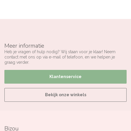
Meer informatie
Heb je vragen of hulp nodig? Wij staan voor je klaar! Neem
contact met ons op via e-mail of telefoon, en we helpen je
graag verder.
Klantenservice
Bekijk onze winkels
Bizou