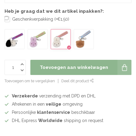
Heb je graag dat we dit artikel inpakken?:
Geschenkverpakking (+€1,50)
Toevoegen aan winkelwagen
Toevoegen om te vergelijken
Deel dit product
Verzekerde
verzending met DPD en DHL
Afrekenen in een
veilige
omgeving
Persoonlijke
klantenservice
beschikbaar
DHL Express
Worldwide
shipping on request