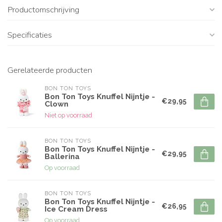
Productomschrijving
Specificaties
Gerelateerde producten
BON TON TOYS
Bon Ton Toys Knuffel Nijntje -
€29,95
Clown
Niet op voorraad
BON TON TOYS
Bon Ton Toys Knuffel Nijntje -
€29,95
Ballerina
Op voorraad
BON TON TOYS
Bon Ton Toys Knuffel Nijntje -
€26,95
Ice Cream Dress
Op voorraad