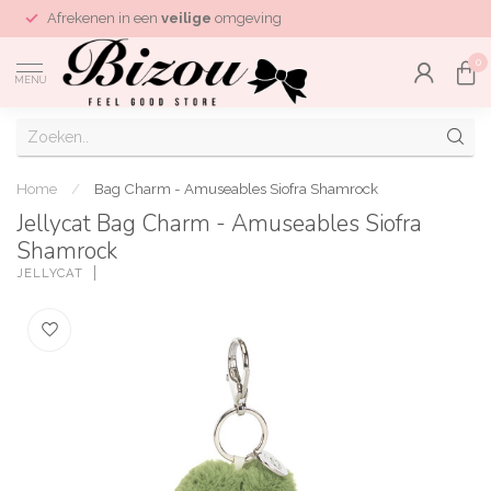
Afrekenen in een
veilige
omgeving
0
MENU
Home
/
Bag Charm - Amuseables Siofra Shamrock
Jellycat Bag Charm - Amuseables Siofra
Shamrock
JELLYCAT