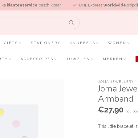
ijke
klantenservice
beschikbaar
DHL Express
Worldwide
shippi
GIFTS
STATIONERY
KNUFFELS
WONEN
UTY
ACCESSOIRES
JUWELEN
MERKEN
JOMA JEWELLERY
Joma Jewel
Armband
€27,90
Incl. bt
This little bracelet 