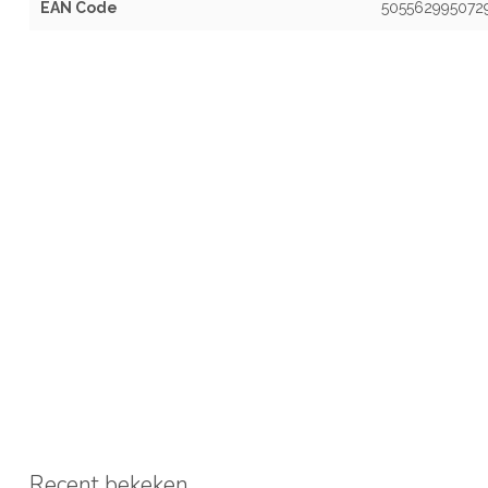
EAN Code
505562995072
Recent bekeken