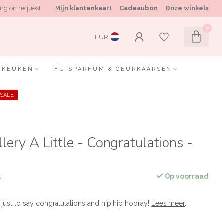
ng on request
Mijn klantenkaart
Cadeaubon
Onze winkels
0
EUR
KEUKEN
HUISPARFUM & GEURKAARSEN
SALE
lery A Little - Congratulations -
Op voorraad
w
is just to say congratulations and hip hip hooray!
Lees meer
.