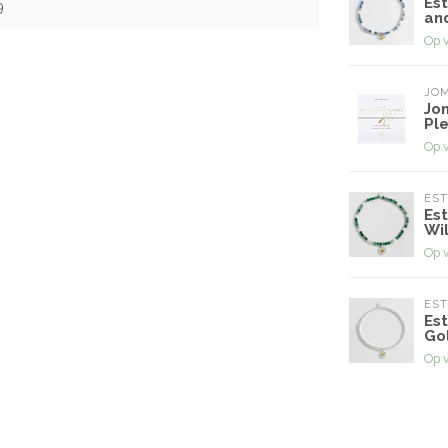
Est
9
an
Op 
JO
Jo
Pl
Op 
EST
Est
Wi
Op 
EST
Est
Go
Op 