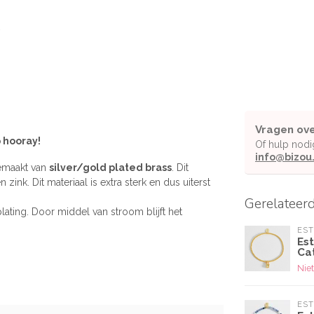
Vragen ove
p hooray!
Of hulp nodi
info@bizou
emaakt van
silver/gold plated brass
. Dit
zink. Dit materiaal is extra sterk en dus uiterst
Gerelateer
lating. Door middel van stroom blijft het
EST
Es
Ca
Niet
EST