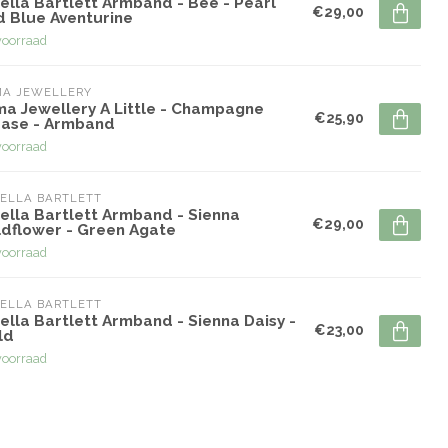
ella Bartlett Armband - Bee - Pearl
€29,00
d Blue Aventurine
voorraad
MA JEWELLERY
ma Jewellery A Little - Champagne
€25,90
ease - Armband
voorraad
ELLA BARTLETT
ella Bartlett Armband - Sienna
€29,00
ldflower - Green Agate
voorraad
ELLA BARTLETT
ella Bartlett Armband - Sienna Daisy -
€23,00
ld
voorraad