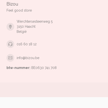
Bizou
Feel good store
Werchtersesteenweg 5
3150 Haacht
België
016 60 18 12
info@bizou.be
btw-nummer:
BE0630 741 708