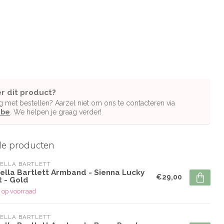
r dit product?
g met bestellen? Aarzel niet om ons te contacteren via
.be
. We helpen je graag verder!
de producten
ELLA BARTLETT
tella Bartlett Armband - Sienna Lucky
€29,00
t - Gold
 op voorraad
ELLA BARTLETT