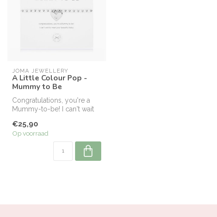
JOMA JEWELLERY
A Little Colour Pop -
Mummy to Be
Congratulations, you're a
Mummy-to-be! I can't wait
to meet your beautiful baby.
€25,90
Op voorraad