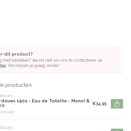
r dit product?
g met bestellen? Aarzel niet om ons te contacteren via
.be
. We helpen je graag verder!
de producten
RDOUES
rdoues 1902 - Eau de Toilette - Monoï &
€34,95
co
voorraad
RDOUES