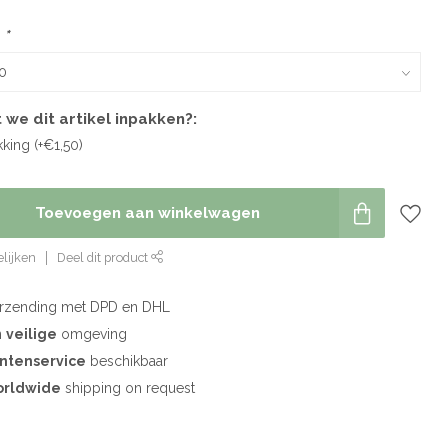
:
*
 we dit artikel inpakken?:
ing (+€1,50)
Toevoegen aan winkelwagen
lijken
Deel dit product
rzending met DPD en DHL
n
veilige
omgeving
antenservice
beschikbaar
rldwide
shipping on request