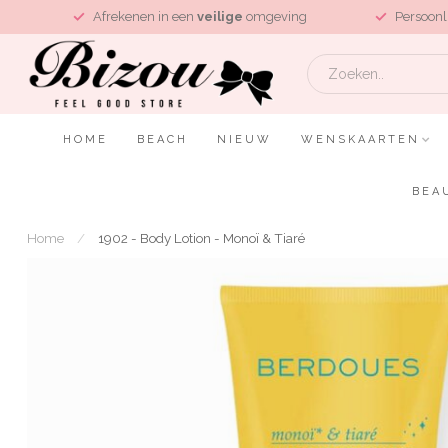
L
Afrekenen in een
veilige
omgeving
Persoonl
HOME
BEACH
NIEUW
WENSKAARTEN
BEA
Home
/
1902 - Body Lotion - Monoï & Tiaré