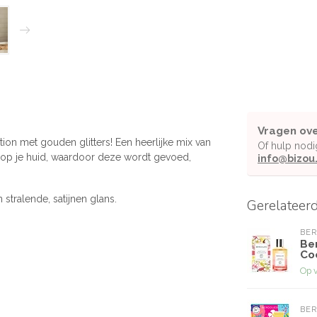
Vragen ove
ion met gouden glitters! Een heerlijke mix van
Of hulp nodi
k op je huid, waardoor deze wordt gevoed,
info@bizou
stralende, satijnen glans.
Gerelateer
BE
Be
Co
Op 
BE