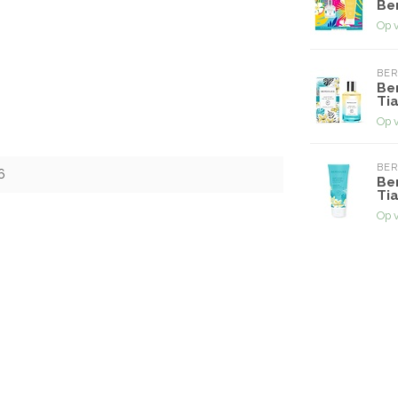
Ber
Op 
BE
Be
Ti
Op 
BE
6
Be
Ti
Op 