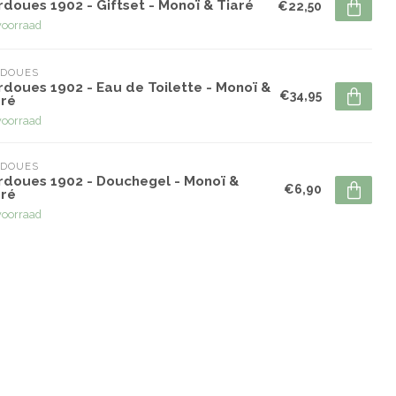
doues 1902 - Giftset - Monoï & Tiaré
€22,50
voorraad
RDOUES
rdoues 1902 - Eau de Toilette - Monoï &
€34,95
aré
voorraad
RDOUES
rdoues 1902 - Douchegel - Monoï &
€6,90
aré
voorraad