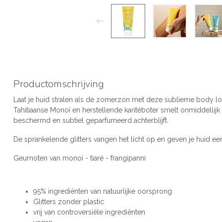
Productomschrijving
Laat je huid stralen als de zomerzon met deze sublieme body lot
Tahitiaanse Monoï en herstellende karitéboter smelt onmiddellij
beschermd en subtiel geparfumeerd achterblijft.
De sprankelende glitters vangen het licht op en geven je huid een 
Geurn
oten van monoï - tiaré - frangipanni
95% ingrediënten van natuurlijke oorsprong
Glitters zonder plastic
vrij van controversiële ingrediënten