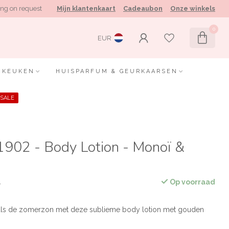
ng on request
Mijn klantenkaart
Cadeaubon
Onze winkels
0
EUR
KEUKEN
HUISPARFUM & GEURKAARSEN
SALE
1902 - Body Lotion - Monoï &
Op voorraad
w
en als de zomerzon met deze sublieme body lotion met gouden