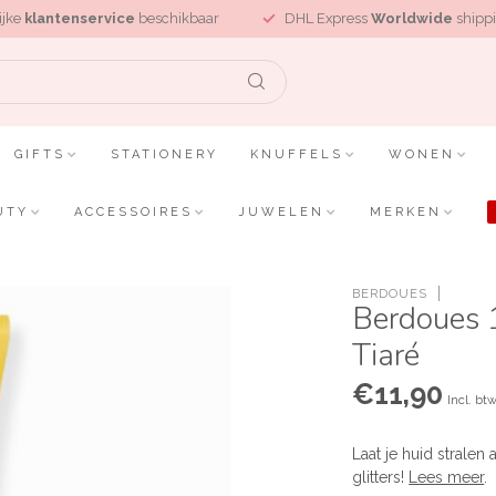
ijke
klantenservice
beschikbaar
DHL Express
Worldwide
shippi
GIFTS
STATIONERY
KNUFFELS
WONEN
UTY
ACCESSOIRES
JUWELEN
MERKEN
BERDOUES
Berdoues 
Tiaré
€11,90
Incl. bt
Laat je huid stral
glitters!
Lees meer
.